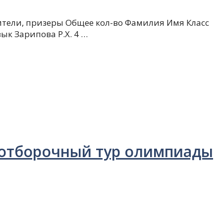
ители, призеры Общее кол-во Фамилия Имя Класс
ык Зарипова Р.Х. 4 …
 отборочный тур олимпиады