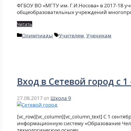
ФГБОУ ВО «МГТУ им. Г.И.Носова» в 2017-18 у
общеобразовательных учреждений многопро
Читать
Рубрики
Метки
Олимпиады
Учителям
,
Ученикам
Вход в Сетевой город с 1
27.08.2017
от
Школа 9
[vc_row][vc_column][vc_column_text] С 1 сент
информационную систему «Образование Челяб
технологическую основу …