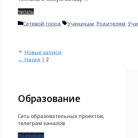
Читать
Рубрики
Метки
Сетевой город
Ученикам
,
Родителям
,
Учи
Новые записи
Страница
Страница
←
Назад
1
2
Образование
Сеть образовательных проектов,
телеграм каналов
Подробнее