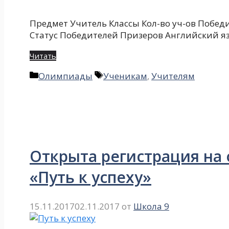
Предмет Учитель Классы Кол-во уч-ов Побед
Статус Победителей Призеров Английский яз
Читать
Рубрики
Метки
Олимпиады
Ученикам
,
Учителям
Открыта регистрация на
«Путь к успеху»
15.11.2017
02.11.2017
от
Школа 9