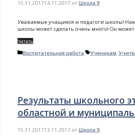
15.11.2017
14.11.2017
от
Школа 9
Уважаемые учащиеся и педагоги школы! Нам
школы может сделать очень много! Он может
Читать
Рубрики
Метки
Воспитательная работа
Ученикам
,
Учите
Результаты школьного эт
областной и муниципал
15.11.2017
13.11.2017
от
Школа 9