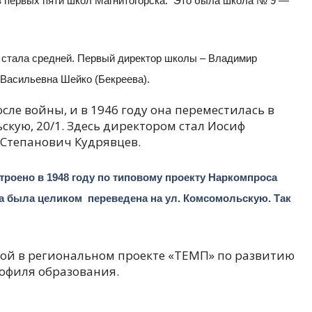
из первых пяти школ Магнитогорска. Это была школа № 9 —
на стала средней. Первый директор школы – Владимир
Васильевна Шейко (Бекреева).
ле войны, и в 1946 году она переместилась в
скую, 20/1. Здесь директором стал Иосиф
Степанович Кудрявцев.
роено в 1948 году по типовому проекту Наркомпроса
ла была целиком переведена на ул. Комсомольскую. Так
ой в региональном проекте «ТЕМП» по развитию
рофиля образования.