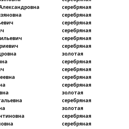
Александровна
серебряная
зяновна
серебряная
ьевич
серебряная
ич
серебряная
ильевич
серебряная
риевич
серебряная
дровна
золотая
вна
серебряная
ич
серебряная
еевна
серебряная
на
серебряная
вна
золотая
альевна
серебряная
на
золотая
нтиновна
серебряная
новна
серебряная