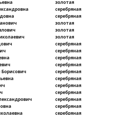
ьевна
золотая
ександровна
серебряная
довна
серебряная
анович
золотая
влович
золотая
иколаевич
золотая
дович
серебряная
вич
серебряная
евна
серебряная
евич
серебряная
 Борисович
серебряная
льевна
серебряная
ич
серебряная
ч
серебряная
ександрович
серебряная
овна
серебряная
колаевна
серебряная