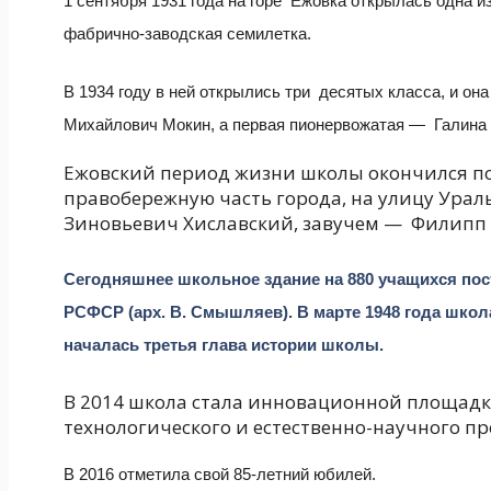
1 сентября 1931 года на горе Ежовка открылась одна 
фабрично-заводская семилетка.
В 1934 году в ней открылись три десятых класса, и о
Михайлович Мокин, а первая пионервожатая — Галина 
Ежовский период жизни школы окончился пос
правобережную часть города, на улицу Ураль
Зиновьевич Хиславский, завучем — Филипп 
Сегодняшнее школьное здание на 880 учащихся пост
РСФСР (арх. В. Смышляев). В марте 1948 года шко
началась третья глава истории школы.
В 2014 школа стала инновационной площадк
технологического и естественно-научного п
В 2016 отметила свой 85-летний юбилей.