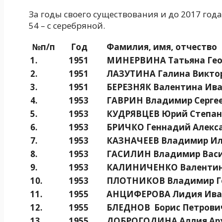
За годы своего существования и до 2017 год
54 – с серебряной.
№п/п
Год
Фамилия, имя, отчество
1.
1951
МИНЕРВИНА Татьяна Гео
2.
1951
ЛАЗУТИНА Галина Викто
3.
1951
БЕРЕЗНЯК Валентина Ив
4.
1953
ГАВРИН Владимир Серге
5.
1953
КУДРЯВЦЕВ Юрий Степан
6.
1953
БРИЧКО Геннадий Алекс
7.
1953
КАЗНАЧЕЕВ Владимир И
8.
1953
ГАСИЛИН Владимир Вас
9.
1953
КАЛИНИЧЕНКО Валентин
10.
1953
ПЛОТНИКОВ Владимир Г
11.
1955
АНЦИФЕРОВА Лидия Ива
12.
1955
БЛЕДНОВ Борис Петрови
13.
1955
ДОБРОГОДИНА Аллия Ар