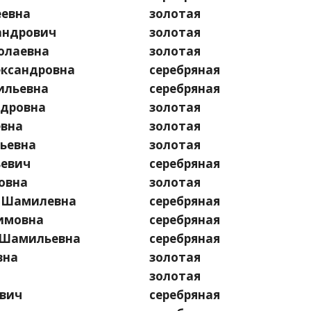
еевна
золотая
андрович
золотая
олаевна
золотая
ксандровна
серебряная
ильевна
серебряная
ндровна
золотая
вна
золотая
ьевна
золотая
евич
серебряная
овна
золотая
 Шамилевна
серебряная
имовна
серебряная
Шамильевна
серебряная
вна
золотая
золотая
вич
серебряная