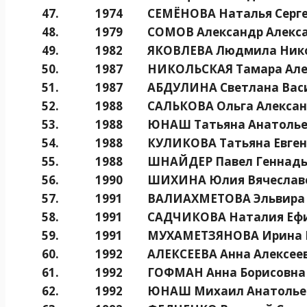
47.
1974
СЕМЁНОВА Наталья Серг
48.
1979
СОМОВ Александр Алекс
49.
1982
ЯКОВЛЕВА Людмила Ник
50.
1987
НИКОЛЬСКАЯ Тамара Але
51.
1987
АБДУЛИНА Светлана Вас
52.
1988
САЛЬКОВА Ольга Алекса
53.
1988
ЮНАШ Татьяна Анатолье
54.
1988
КУЛИКОВА Татьяна Евген
55.
1988
ШНАЙДЕР Павел Геннадь
56.
1990
ШИХИНА Юлия Вячеслав
57.
1991
ВАЛИАХМЕТОВА Эльвира
58.
1991
САДЧИКОВА Наталия Еф
59.
1991
МУХАМЕТЗЯНОВА Ирина 
60.
1992
АЛЕКСЕЕВА Анна Алексее
61.
1992
ГОФМАН Анна Борисовна
62.
1992
ЮНАШ Михаил Анатолье