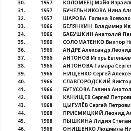
30.
1957
КОЛОМЕЕЦ Майя Израил
31.
1957
БУЧЕЛЬНИКОВА Нина Ал
32.
1957
ШАРОВА Галина Всеволо
33.
1966
БЕЛЯНКИН Владимир Ив
34.
1966
БАБУШКИН Анатолий Па
35.
1966
СОЛОМАТЕНКО Виктор Н
36.
1966
АНДРЕ Александр Леони
37.
1966
АНТОНОВ Игорь Евгенье
38.
1966
АНТОНОВА Тамара Серге
39.
1966
НИЩЕНКО Сергей Алексе
40.
1966
СЛАВГОРОДСКИЙ Виктор
41.
1966
БУТУСОВА Галина Анато
42.
1968
КАНИЩЕВ Сергей Петров
43.
1968
ЦЫГУЛЁВ Сергей Петрови
44.
1968
ПРИСМИЦКИЙ Леонид Ал
45.
1968
ПЫШКИНА Лидия Степан
46.
1968
ОНИЩЕНКО Людмила Ни