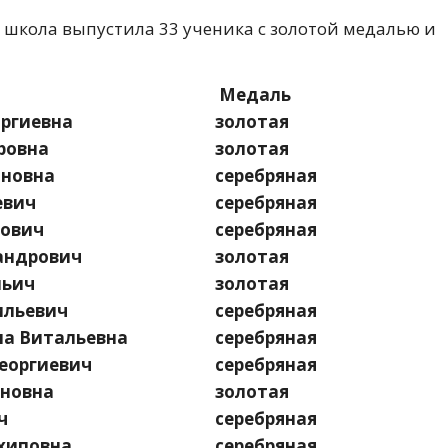
а школа выпустила 33 ученика с золотой медалью и
Медаль
ргиевна
золотая
ровна
золотая
ановна
серебряная
евич
серебряная
ович
серебряная
андрович
золотая
льич
золотая
ильевич
серебряная
а Витальевна
серебряная
еоргиевич
серебряная
новна
золотая
ч
серебряная
хиповна
серебряная