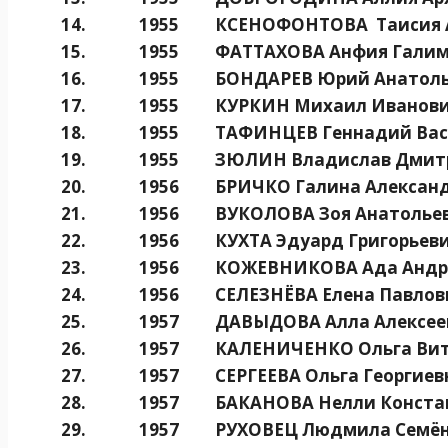
14.
1955
КСЕНОФОНТОВА Таисия 
15.
1955
ФАТТАХОВА Анфия Галим
16.
1955
БОНДАРЕВ Юрий Анатол
17.
1955
КУРКИН Михаил Иванов
18.
1955
ТАФИНЦЕВ Геннадий Вас
19.
1955
ЗЮЛИН Владислав Дмит
20.
1956
БРИЧКО Галина Алексан
21.
1956
ВУКОЛОВА Зоя Анатолье
22.
1956
КУХТА Эдуард Григорьев
23.
1956
КОЖЕВНИКОВА Ада Андр
24.
1956
СЕЛЕЗНЁВА Елена Павлов
25.
1957
ДАВЫДОВА Алла Алексее
26.
1957
КАЛЕНИЧЕНКО Ольга Вит
27.
1957
СЕРГЕЕВА Ольга Георгиев
28.
1957
БАКАНОВА Нелли Конста
29.
1957
РУХОВЕЦ Людмила Семё