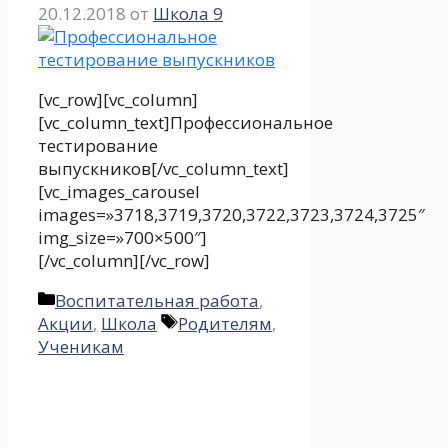
20.12.2018
от
Школа 9
[vc_row][vc_column]
[vc_column_text]Профессиональное
тестирование
выпускников[/vc_column_text]
[vc_images_carousel
images=»3718,3719,3720,3722,3723,3724,3725″
img_size=»700×500″]
[/vc_column][/vc_row]
Рубрики
Воспитательная работа
,
Метки
Акции
,
Школа
Родителям
,
Ученикам