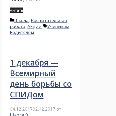
Читать
Рубрики
Школа
,
Воспитательная
Метки
работа
,
Акции
Ученикам
,
Родителям
1 декабря —
Всемирный
день борьбы со
СПИДом
04.12.2017
02.12.2017
от
Школа 9