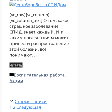
[vc_row][vc_column]
[vc_column_text] О том, какое
страшное заболевание
СПИД, знает каждый. И к
каким последствиям может
привести распространение
этой болезни, все
понимают. …
Читать
Рубрики
Воспитательная работа
,
Акции
Старые записи
Страница
Страница
1
2
Следующая
→