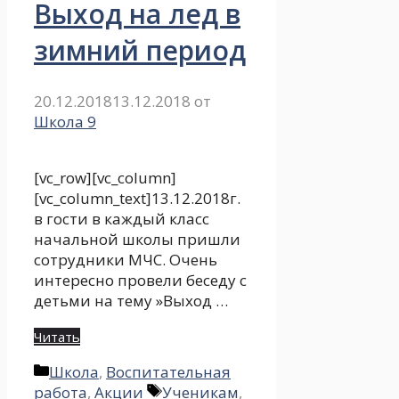
Выход на лед в
зимний период
20.12.2018
13.12.2018
от
Школа 9
[vc_row][vc_column]
[vc_column_text]13.12.2018г.
в гости в каждый класс
начальной школы пришли
сотрудники МЧС. Очень
интересно провели беседу с
детьми на тему »Выход …
Читать
Рубрики
Школа
,
Воспитательная
Метки
работа
,
Акции
Ученикам
,