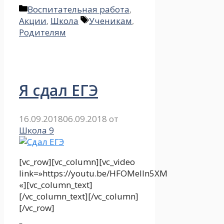
Рубрики
Воспитательная работа
,
Метки
Акции
,
Школа
Ученикам
,
Родителям
Я сдал ЕГЭ
16.09.2018
06.09.2018
от
Школа 9
[vc_row][vc_column][vc_video
link=»https://youtu.be/HFOMeIIn5XM
«][vc_column_text]
[/vc_column_text][/vc_column]
[/vc_row]