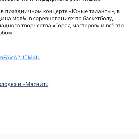
в праздничном концерте «Юные таланты», в
ина моя!», в соревнованиях по баскетболу,
адного творчества «Город мастеров» и всё это
обом.
/LXnF/AcA2UTM4U
олодёжи «Магнит»