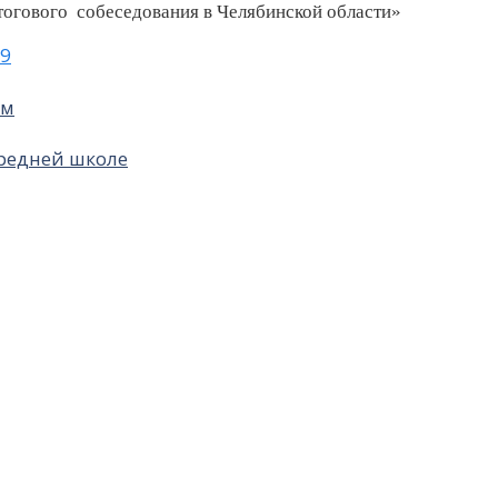
итогового
собеседования в Челябинской области»
-9
ям
средней школе