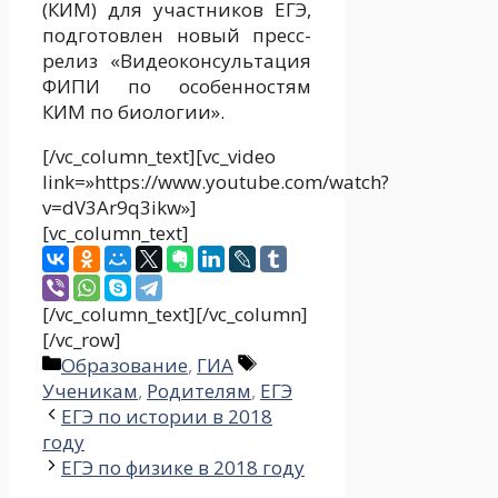
(КИМ) для участников ЕГЭ,
подготовлен новый пресс-
релиз «Видеоконсультация
ФИПИ по особенностям
КИМ по биологии».
[/vc_column_text][vc_video
link=»https://www.youtube.com/watch?
v=dV3Ar9q3ikw»]
[vc_column_text]
[/vc_column_text][/vc_column]
[/vc_row]
Рубрики
Метки
Образование
,
ГИА
Ученикам
,
Родителям
,
ЕГЭ
ЕГЭ по истории в 2018
году
ЕГЭ по физике в 2018 году