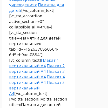
учреждениях
Памятка для
детей
[/vc_column_text]
[vc_tta_accordion
active_section=»0″
collapsible_all=»true»]
[vc_tta_section
title=»Памятки для детей
вертикальные»
tab_id=»1526376850564-
6d5eb9ae-0884″]
[vc_column_text]
Плакат 1
вертикальный А4
Плакат 2
вертикальный А4
Плакат 3
вертикальный А4
Плакат 4
вертикальный А4
Плакат 5
вертикальный
А4
[/vc_column_text]
[/vc_tta_section][vc_tta_section
title=»Памятки для детей