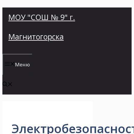
Перейти
МОУ "СОШ № 9" г.
к
содержимому
Магнитогорска
Меню
Электробезопаснос