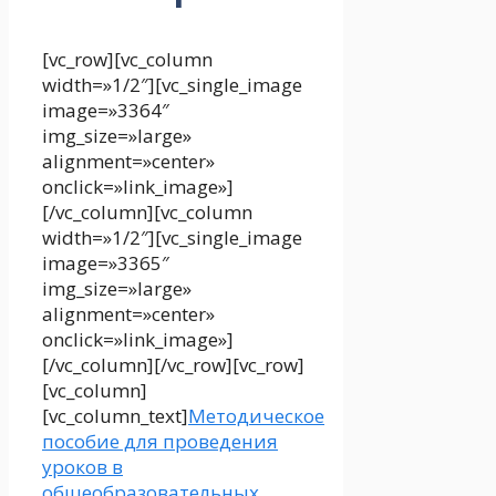
[vc_row][vc_column
width=»1/2″][vc_single_image
image=»3364″
img_size=»large»
alignment=»center»
onclick=»link_image»]
[/vc_column][vc_column
width=»1/2″][vc_single_image
image=»3365″
img_size=»large»
alignment=»center»
onclick=»link_image»]
[/vc_column][/vc_row][vc_row]
[vc_column]
[vc_column_text]
Методическое
пособие для проведения
уроков в
общеобразовательных