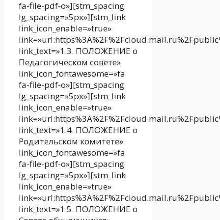
fa-file-pdf-o»][stm_spacing
lg_spacing=»5px»][stm_link
link_icon_enable=»true»
link=»url:https%3A%2F%2Fcloud.mail.ru%2Fpubli
link_text=»1.3. ПОЛОЖЕНИЕ о
Педагогическом совете»
link_icon_fontawesome=»fa
fa-file-pdf-o»][stm_spacing
lg_spacing=»5px»][stm_link
link_icon_enable=»true»
link=»url:https%3A%2F%2Fcloud.mail.ru%2Fpubli
link_text=»1.4. ПОЛОЖЕНИЕ о
Родительском комитете»
link_icon_fontawesome=»fa
fa-file-pdf-o»][stm_spacing
lg_spacing=»5px»][stm_link
link_icon_enable=»true»
link=»url:https%3A%2F%2Fcloud.mail.ru%2Fpubl
link_text=»1.5. ПОЛОЖЕНИЕ о