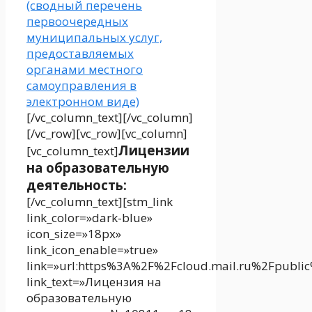
(сводный перечень
первоочередных
муниципальных услуг,
предоставляемых
органами местного
самоуправления в
электронном виде)
[/vc_column_text][/vc_column]
[/vc_row][vc_row][vc_column]
Лицензии
[vc_column_text]
на образовательную
деятельность:
[/vc_column_text][stm_link
link_color=»dark-blue»
icon_size=»18px»
link_icon_enable=»true»
link=»url:https%3A%2F%2Fcloud.mail.ru%2Fpublic
link_text=»Лицензия на
образовательную