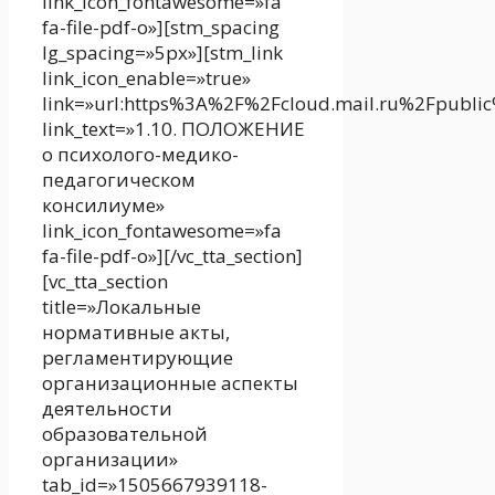
link_icon_fontawesome=»fa
fa-file-pdf-o»][stm_spacing
lg_spacing=»5px»][stm_link
link_icon_enable=»true»
link=»url:https%3A%2F%2Fcloud.mail.ru%2Fpubl
link_text=»1.10. ПОЛОЖЕНИЕ
о психолого-медико-
педагогическом
консилиуме»
link_icon_fontawesome=»fa
fa-file-pdf-o»][/vc_tta_section]
[vc_tta_section
title=»Локальные
нормативные акты,
регламентирующие
организационные аспекты
деятельности
образовательной
организации»
tab_id=»1505667939118-