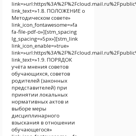
link=»url:https%3A%2F%2Fcloud.mail.ru%2Fpubl
link_text=»1.8. ПОЛОЖЕНИЕ о
Методическом совете»
link_icon_fontawesome=»fa
fa-file-pdf-o»][stm_spacing
lg_spacing=»5px»][stm_link
link_icon_enable=»true»
link=»url:https%3A%2F%2Fcloud.mail.ru%2Fpubl
link_text=»1.9. ПОРЯДОК
учёта мнения советов
обучающихся, советов
родителей (законных
представителей) при
принятии локальных
нормативных актов и
выборе меры
дисциплинарного
взыскания в отношении
обучающегося»