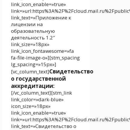
link_icon_enable=»true»
link=»url:https%3A%2F%2Fcloud.mail.ru%2Fpubli
link_text=»Приложение к
лицензии на
образовательную
деятельность 1.2″
link_size=»18px»
link_icon_fontawesome=»fa
fa-file-image-o»][stm_spacing
lg_spacing=»15px»]
Свидетельство
[vc_column_text]
о государственной
аккредитации:
[/vc_column_text][stm_link
link_color=»dark-blue»
icon_size=»18px»
link_icon_enable=»true»
link=»url:https%3A%2F%2Fcloud.mail.ru%2Fpubl
link_text=»Свидетельство о