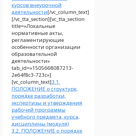
курсов внеурочной
деятельности
[/vc_column_text]
[/vc_tta_section][vc_tta_section
title=»Локальные
нормативные акты,
регламентирующие
особенности организации
образовательной
деятельности»
tab_id=»1505668087213-
2e64f8c3-723c»]
[vc_column_text]
3.1.
ПОЛОЖЕНИЕ о структуре,
порядке разработки,
экспертизы и утверждения
рабочей программы
учебного предмета, курса,
дисциплины (модуля)
3.2. ПОЛОЖЕНИЕ о порядке