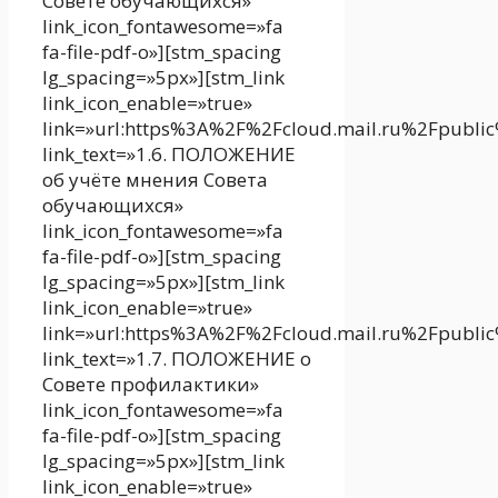
Совете обучающихся»
link_icon_fontawesome=»fa
fa-file-pdf-o»][stm_spacing
lg_spacing=»5px»][stm_link
link_icon_enable=»true»
link=»url:https%3A%2F%2Fcloud.mail.ru%2Fpubli
link_text=»1.6. ПОЛОЖЕНИЕ
об учёте мнения Совета
обучающихся»
link_icon_fontawesome=»fa
fa-file-pdf-o»][stm_spacing
lg_spacing=»5px»][stm_link
link_icon_enable=»true»
link=»url:https%3A%2F%2Fcloud.mail.ru%2Fpubli
link_text=»1.7. ПОЛОЖЕНИЕ о
Совете профилактики»
link_icon_fontawesome=»fa
fa-file-pdf-o»][stm_spacing
lg_spacing=»5px»][stm_link
link_icon_enable=»true»