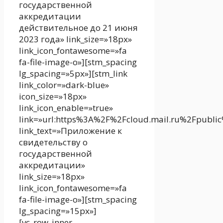
государственной
аккредитации
действительное до 21 июня
2023 года» link_size=»18px»
link_icon_fontawesome=»fa
fa-file-image-o»][stm_spacing
lg_spacing=»5px»][stm_link
link_color=»dark-blue»
icon_size=»18px»
link_icon_enable=»true»
link=»url:https%3A%2F%2Fcloud.mail.ru%2Fpublic
link_text=»Приложение к
свидетельству о
государственной
аккредитации»
link_size=»18px»
link_icon_fontawesome=»fa
fa-file-image-o»][stm_spacing
lg_spacing=»15px»]
[vc_row_inner