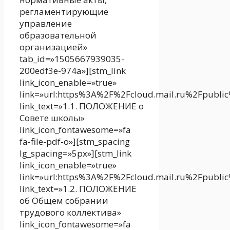
регламентирующие
управление
образовательной
организацией»
tab_id=»1505667939035-
200edf3e-974a»][stm_link
link_icon_enable=»true»
link=»url:https%3A%2F%2Fcloud.mail.ru%2Fpubli
link_text=»1.1. ПОЛОЖЕНИЕ о
Совете школы»
link_icon_fontawesome=»fa
fa-file-pdf-o»][stm_spacing
lg_spacing=»5px»][stm_link
link_icon_enable=»true»
link=»url:https%3A%2F%2Fcloud.mail.ru%2Fpubl
link_text=»1.2. ПОЛОЖЕНИЕ
об Общем собрании
трудового коллектива»
link_icon_fontawesome=»fa