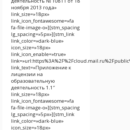
деятельность № 10811 от 18
ноября 2013 года»
link_size=»18px»
link_icon_fontawesome=»fa
fa-file-image-o»][stm_spacing
lg_spacing=»5px»][stm_link
link_color=»dark-blue»
icon_size=»18px»
link_icon_enable=»true»
link=»url:https%3A%2F%2Fcloud.mail.ru%2Fpubli
link_text=»Приложение к
лицензии на
образовательную
деятельность 1.1″
link_size=»18px»
link_icon_fontawesome=»fa
fa-file-image-o»][stm_spacing
lg_spacing=»5px»][stm_link
link_color=»dark-blue»
icon_size=»18px»